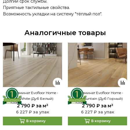
Долгий срок службы.
Приятные тактильные свойства.
Возможность укладки на систему "тёплый пол".
Аналогичные товары
SPC ламинат Evofloor Home -
SPC ламинат Evofloor Home -
Oak White (Дуб Белый)
Oak Mountain (Дуб Горный)
2 790 ₽
за м²
2 790 ₽
за м²
6 227 ₽ за упак
6 227 ₽ за упак
В корзину
В корзину