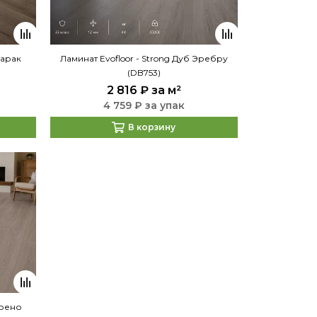
Карак
Ламинат Evofloor - Strong Дуб Эребру
(DB753)
2 816 ₽
за м²
4 759 ₽ за упак
В корзину
Грено