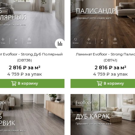
т Evofloor - Strong Дуб Полярный
Ламинат Evofloor - Strong Пали
(DB738)
(DB741)
2 816 ₽
за м²
2 816 ₽
за м²
4 759 ₽ за упак
4 759 ₽ за упак
В корзину
В корзину