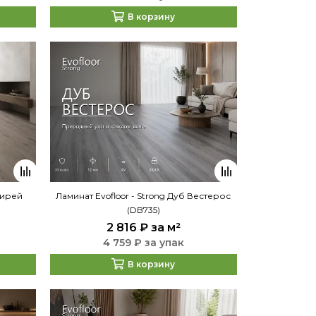
В корзину
Пирей
Ламинат Evofloor - Strong Дуб Вестерос
(DB735)
2 816 ₽
за м²
4 759 ₽ за упак
В корзину