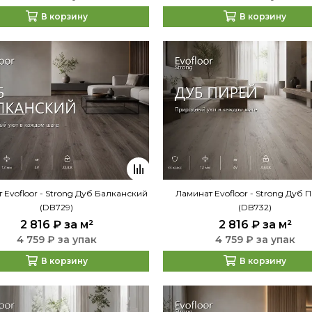
В корзину
В корзину
 Evofloor - Strong Дуб Балканский
Ламинат Evofloor - Strong Дуб 
(DB729)
(DB732)
2 816 ₽
за м²
2 816 ₽
за м²
4 759 ₽ за упак
4 759 ₽ за упак
В корзину
В корзину