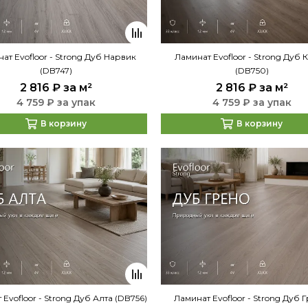
ат Evofloor - Strong Дуб Нарвик
Ламинат Evofloor - Strong Дуб 
(DB747)
(DB750)
2 816 ₽
за м²
2 816 ₽
за м²
4 759 ₽ за упак
4 759 ₽ за упак
В корзину
В корзину
Evofloor - Strong Дуб Алта (DB756)
Ламинат Evofloor - Strong Дуб 