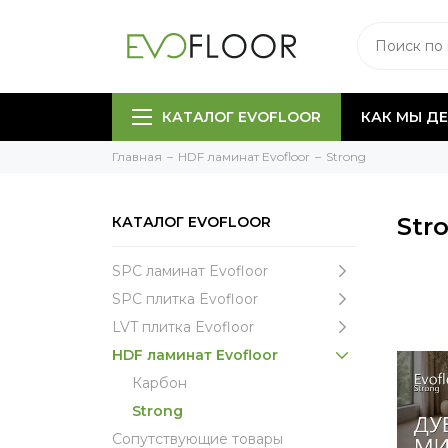
КАТАЛОГ EVOFLOOR
КАК МЫ Д
Главная
HDF ламинат Evofloor
Strong
Str
КАТАЛОГ EVOFLOOR
SPC ламинат Evofloor
SPC плитка Evofloor
LVT плитка Evofloor
HDF ламинат Evofloor
Карбон
Strong
Сопутствующие товары