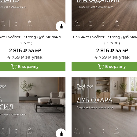
ат Evofloor - Strong Дуб Милано
Ламинат Evofloor - Strong Дуб М
(DB705)
(DB708)
2 816 ₽
за м²
2 816 ₽
за м²
4 759 ₽ за упак
4 759 ₽ за упак
В корзину
В корзину