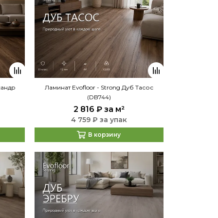
сандр
Ламинат Evofloor - Strong Дуб Тасос
(DB744)
2 816 ₽
за м²
4 759 ₽ за упак
В корзину