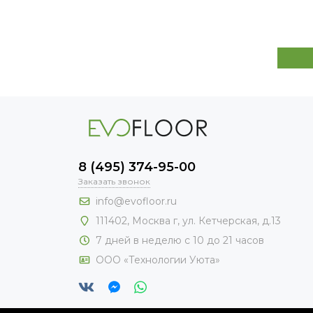
8 (495) 374-95-00
Заказать звонок
info@evofloor.ru
111402, Москва г, ул. Кетчерская, д.13
7 дней в неделю с 10 до 21 часов
ООО «Технологии Уюта»