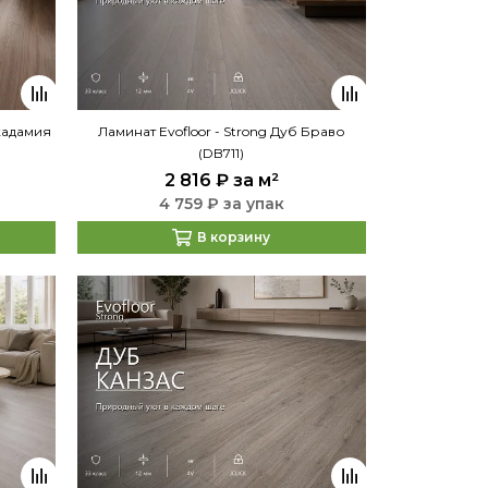
акадамия
Ламинат Evofloor - Strong Дуб Браво
(DB711)
2 816 ₽
за м²
4 759 ₽ за упак
В корзину