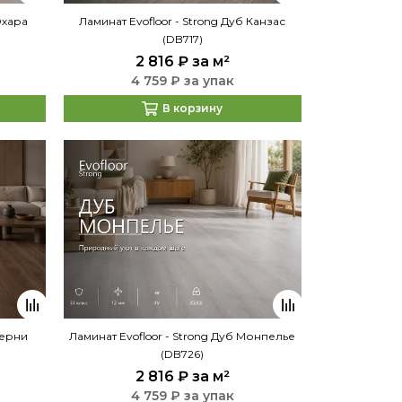
Охара
Ламинат Evofloor - Strong Дуб Канзас
(DB717)
2 816 ₽
за м²
4 759 ₽ за упак
В корзину
Терни
Ламинат Evofloor - Strong Дуб Монпелье
(DB726)
2 816 ₽
за м²
4 759 ₽ за упак