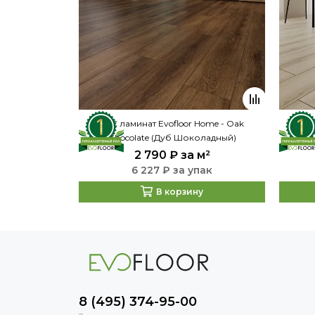
SPC ламинат Evofloor Home - Oak
SPC ла
Сhocolate (Дуб Шоколадный)
2 790 ₽
за м²
6 227 ₽ за упак
В корзину
8 (495) 374-95-00