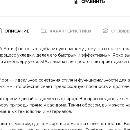
ОПИСАНИЕ
ХАРАКТЕРИСТИКИ
ОТЗЫВ
уб Антик) не только добавит уют вашему дому, но и станет 
процесс укладки, делая его быстрым и эффективным. Ярко в
я атмосферу уюта. SPC ламинат не просто повторяет дизайн
loor — идеальное сочетания стиля и функциональности для 
 4 мм, что обеспечивает превосходную прочность и долгове
овторение дизайна древесных пород. Воспроизведённые с ма
еру природы прямо у вас дома. Таким образом, вы можете н
еменных технологий и материалов.
овится местом, где комфорт встречается с элегантностью. В
 для тех, кто ценит качество и стиль. Evofloor — ваш выбо