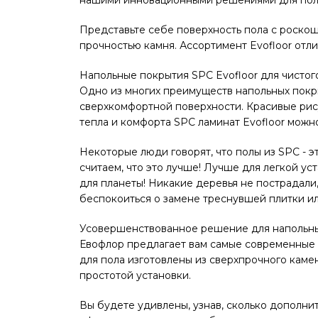
Представьте себе поверхность пола с роско
прочностью камня. Ассортимент Evofloor отл
Напольные покрытия SPC Evofloor для чистог
Одно из многих преимуществ напольных покры
сверхкомфортной поверхности. Красивые рису
тепла и комфорта SPC ламинат Evofloor можн
Некоторые люди говорят, что полы из SPC - э
считаем, что это лучше! Лучше для легкой у
для планеты! Никакие деревья не пострадали,
беспокоиться о замене треснувшей плитки ил
Усовершенствованное решение для напольных
Евофлор предлагает вам самые современные 
для пола изготовлены из сверхпрочного каме
простотой установки.
Вы будете удивлены, узнав, сколько дополни