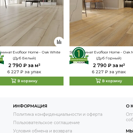
минат Evofloor Home - Oak White
SPC ламинат Evofloor Home - Oak 
(Дуб Белый)
(Дуб Горный)
2 790 ₽
за м²
2 790 ₽
за м²
6 227 ₽ за упак
6 227 ₽ за упак
В корзину
В корзину
ИНФОРМАЦИЯ
О 
Политика конфиденциальности и оферта
Оп
соб
Пользовательское соглашение
Условия обмена и возврата
МЫ