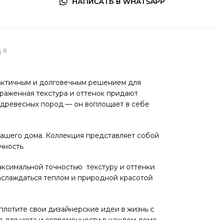
НАПИСАТЬ В WHATSAPP
0
Ы
практичным и долговечным решением для
ыраженная текстура и оттенок придают
 древесных пород — он воплощает в себе
вашего дома. Коллекция представляет собой
чность.
ксимальной точностью текстуру и оттенки
аслаждаться теплом и природной красотой
оплотите свои дизайнерские идеи в жизнь с
р для уюта и современности в каждом доме.