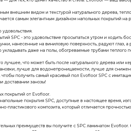
шным внешним видом и текстурой натурального дерева, тепл
ичается самым элегантным дизайном напольных покрытий на 
о удовольствия.
тий SPC - это удовольствие просыпаться утром и ходить бо
нки, нанесенные на виниловую поверхность, радуют глаз, а р
о укладывать даже на полы, обогреваемые трубами теплого п
то лучшее, что может быть после натурального дерева или к
становки, лучше для водонепроницаемости, лучше для сниже
 чтобы получить самый красивый пол Evofloor SPC с имитаци
и доставании занозы!
 покрытий от Evofloor.
напольные покрытия SPC, доступные в настоящее время, изг
нно-пластикового композита, который отличается прочностью
тельных преимуществ вы получите с SPC ламинатом Evofloor.