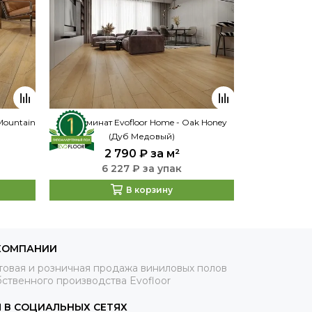
Mountain
SPC ламинат Evofloor Home - Oak Honey
SPC ламинат
(Дуб Медовый)
2 790 ₽
за м²
2
6 227 ₽ за упак
6 
В корзину
КОМПАНИИ
товая и розничная продажа виниловых полов
ственного производства Evofloor
 В СОЦИАЛЬНЫХ СЕТЯХ