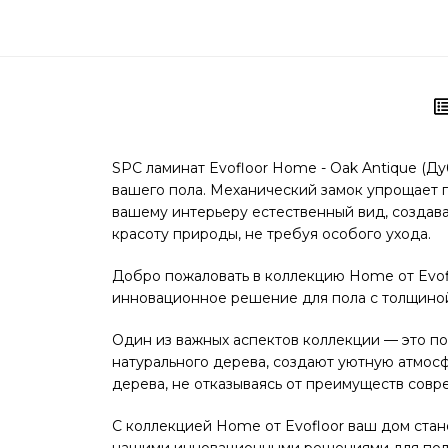
SPC ламинат Evofloor Home - Oak Antique (Д
вашего пола. Механический замок упрощает 
вашему интерьеру естественный вид, создава
красоту природы, не требуя особого ухода.
Добро пожаловать в коллекцию Home от Evof
инновационное решение для пола с толщиной
Один из важных аспектов коллекции — это п
натурального дерева, создают уютную атмосф
дерева, не отказываясь от преимуществ совр
С коллекцией Home от Evofloor ваш дом стан
нашими инновационными решениями для пола —