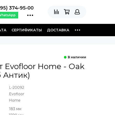
495) 374-95-00
WhatsApp
АТА
СЕРТИФИКАТЫ
ДОСТАВКА
 Evofloor Home - Oak
б Антик)
L-20092
Evofloor
Home
183 мм