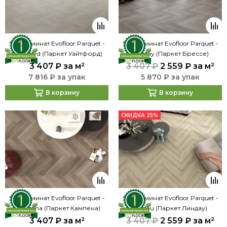
SPC ламинат Evofloor Parquet -
SPC ламинат Evofloor Parquet -
Whiteford (Паркет Уайтфорд)
Bressay (Паркет Брессе)
3 407 ₽
за м²
3 407 ₽
2 559 ₽
за м²
7 816 ₽ за упак
5 870 ₽ за упак
В корзину
В корзину
СКИДКА 25%
SPC ламинат Evofloor Parquet -
SPC ламинат Evofloor Parquet -
Kampena (Паркет Кампена)
Lindau (Паркет Линдау)
3 407 ₽
за м²
3 407 ₽
2 559 ₽
за м²