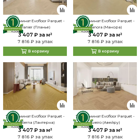
SPC ламинат Evofloor Parquet -
SPC ламинат Evofloor Parquet -
Planier (Планье)
Manora (Манора)
3 407 ₽
за м²
3 407 ₽
за м²
7 816 ₽ за упак
7 816 ₽ за упак
В корзину
В корзину
SPC ламинат Evofloor Parquet -
SPC ламинат Evofloor Parquet -
Lanterna (Лантерна)
Aveiro (Авейру)
3 407 ₽
за м²
3 407 ₽
за м²
7 816 ₽ за упак
7 816 ₽ за упак