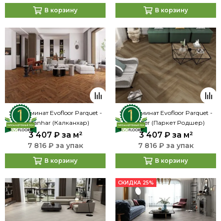
В корзину
В корзину
SPC ламинат Evofloor Parquet -
SPC ламинат Evofloor Parquet -
Calcanhar (Калканхар)
Rodsher (Паркет Родшер)
3 407 ₽
за м²
3 407 ₽
за м²
7 816 ₽ за упак
7 816 ₽ за упак
В корзину
В корзину
СКИДКА 25%