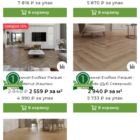
7 816 ₽ за упак
5 870 ₽ за упак
В корзину
В корзину
СКИДКА 13%
SPC ламинат Evofloor Parquet -
SPC ламинат Evofloor Parquet -
Chestnut (Каштан)
Oak Nordic (Дуб Северный)
2 940 ₽
2 559 ₽
за м²
2 940 ₽
за м²
4 990 ₽ за упак
5 733 ₽ за упак
В корзину
В корзину