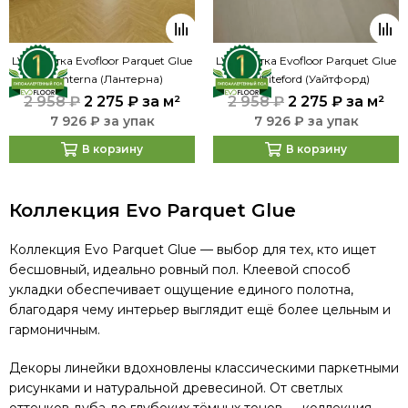
LVT плитка Evofloor Parquet Glue
LVT плитка Evofloor Parquet Glue
- Lanterna (Лантерна)
- Whiteford (Уайтфорд)
2 958 ₽
2 275 ₽
за м²
2 958 ₽
2 275 ₽
за м²
7 926 ₽ за упак
7 926 ₽ за упак
В корзину
В корзину
Коллекция Evo Parquet Glue
Коллекция Evo Parquet Glue — выбор для тех, кто ищет
бесшовный, идеально ровный пол. Клеевой способ
укладки обеспечивает ощущение единого полотна,
благодаря чему интерьер выглядит ещё более цельным и
гармоничным.
Декоры линейки вдохновлены классическими паркетными
рисунками и натуральной древесиной. От светлых