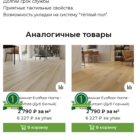
Долгий срок службы.
Приятные тактильные свойства.
Возможность укладки на систему "тёплый пол".
Аналогичные товары
SPC ламинат Evofloor Home -
SPC ламинат Evofloor Home -
Oak White (Дуб Белый)
Oak Mountain (Дуб Горный)
2 790 ₽
за м²
2 790 ₽
за м²
6 227 ₽ за упак
6 227 ₽ за упак
В корзину
В корзину