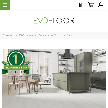
Главная
SPC ламинат Evofloor
Optima Click