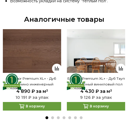
Возможность укладки на систему "тёплый пол".
Аналогичные товары
Evofloor Premium XL+ - Дуб
Evofloor Premium XL+ - Дуб Тауп
Макачино инженерный
инженерный виниловый пол
виниловый пол со встроенной
со встроенной подложкой (F-
4 890 ₽
за м²
4 430 ₽
за м²
подложкой (F-0085)
0079)
10 191 ₽ за упак
9 126 ₽ за упак
В корзину
В корзину